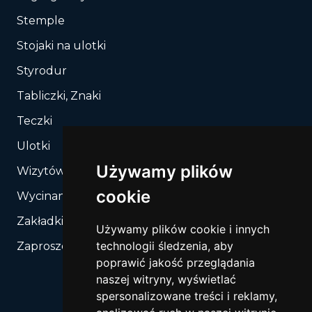
Stemple
Stojaki na ulotki
Styrodur
Tabliczki, Znaki
Teczki
Ulotki
Używamy plików
Wizytówki
cookie
Wycinanie, Sztancowanie wg Twojego rozkroju
Zakładki do książek
Używamy plików cookie i innych
technologii śledzenia, aby
Zaproszenia
poprawić jakość przeglądania
naszej witryny, wyświetlać
spersonalizowane treści i reklamy,