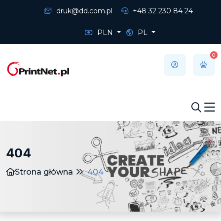
druk@dd.com.pl
+48 32 230 84 24
PLN
PL
0
404
Strona główna
404