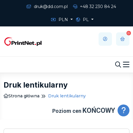
druk@dd.com.pl
+48 32 230 84 24
PLN
PL
0
Druk lentikularny
Strona główna
Druk lentikularny
KOŃCOWY
Poziom cen