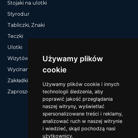
Stojaki na ulotki
Styrodur
Tabliczki, Znaki
Teczki
Ulotki
Używamy plików
Wizytówki
cookie
Wycinanie, Sztancowanie wg Twojego rozkroju
Zakładki do książek
Używamy plików cookie i innych
technologii śledzenia, aby
Zaproszenia
poprawić jakość przeglądania
naszej witryny, wyświetlać
spersonalizowane treści i reklamy,
analizować ruch w naszej witrynie
i wiedzieć, skąd pochodzą nasi
użytkownicy.