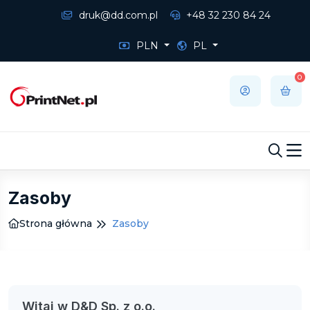
druk@dd.com.pl
+48 32 230 84 24
PLN
PL
0
Zasoby
Strona główna
Zasoby
Witaj w D&D Sp. z o.o.