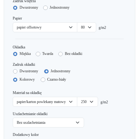
Zadruk wnętrza
Dwustronny
Jednostronny
Papier
g/m2
Okładka
Miękka
Twarda
Bez okładki
Zadruk okładki
Dwustronny
Jednostronny
Kolorowy
Czarno-biały
Materiał na okładkę
g/m2
Uszlachetnianie okładki
Dodatkowy kolor