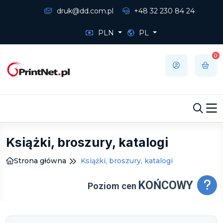
druk@dd.com.pl
+48 32 230 84 24
PLN
PL
0
Książki, broszury, katalogi
Strona główna
Książki, broszury, katalogi
KOŃCOWY
Poziom cen