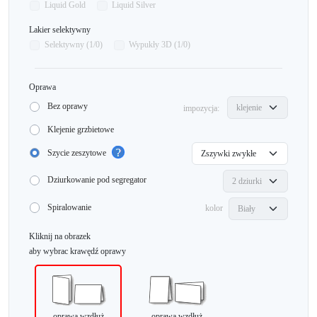
Liquid Gold
Liquid Silver
Lakier selektywny
Selektywny (1/0)
Wypukły 3D (1/0)
Oprawa
Bez oprawy
impozycja:
Klejenie grzbietowe
Szycie zeszytowe
Dziurkowanie pod segregator
Spiralowanie
kolor
Kliknij na obrazek
aby wybrac krawędź oprawy
oprawa wzdłuż
oprawa wzdłuż