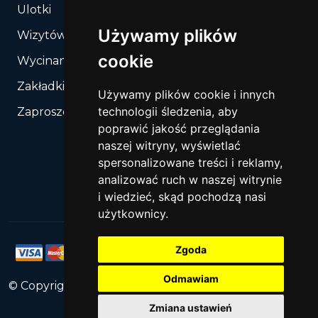
Ulotki
Używamy plików
Wizytówki
cookie
Wycinanie, Sztancowanie wg Twojego rozkroju
Zakładki do książek
Używamy plików cookie i innych
technologii śledzenia, aby
Zaproszenia
poprawić jakość przeglądania
naszej witryny, wyświetlać
spersonalizowane treści i reklamy,
analizować ruch w naszej witrynie
i wiedzieć, skąd pochodzą nasi
użytkownicy.
Zgoda
Odmawiam
© Copyright
2026
PrintNet
All Rights Reserved.
Zmiana ustawień