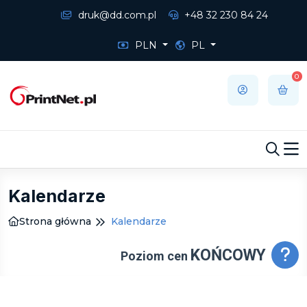
druk@dd.com.pl
+48 32 230 84 24
PLN
PL
0
Kalendarze
Strona główna
Kalendarze
KOŃCOWY
Poziom cen