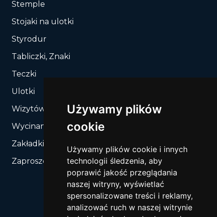
Stemple
Stojaki na ulotki
Styrodur
Tabliczki, Znaki
Teczki
Ulotki
Używamy plików
Wizytówki
cookie
Wycinanie, Sztancowanie wg Twojego rozkroju
Zakładki do książek
Używamy plików cookie i innych
technologii śledzenia, aby
Zaproszenia
poprawić jakość przeglądania
naszej witryny, wyświetlać
spersonalizowane treści i reklamy,
analizować ruch w naszej witrynie