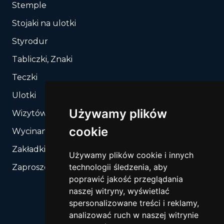
Stemple
Stojaki na ulotki
Styrodur
Tabliczki, Znaki
Teczki
Ulotki
Używamy plików
Wizytówki
cookie
Wycinanie, Sztancowanie wg Twojego rozkroju
Zakładki do książek
Używamy plików cookie i innych
technologii śledzenia, aby
Zaproszenia
poprawić jakość przeglądania
naszej witryny, wyświetlać
spersonalizowane treści i reklamy,
analizować ruch w naszej witrynie