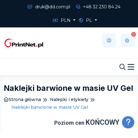
druk@dd.com.pl
+48 32 230 84 24
PLN
PL
0
Naklejki barwione w masie UV Gel
Strona główna
Nalepki i etykiety
Naklejki barwione w masie UV Gel
KOŃCOWY
Poziom cen