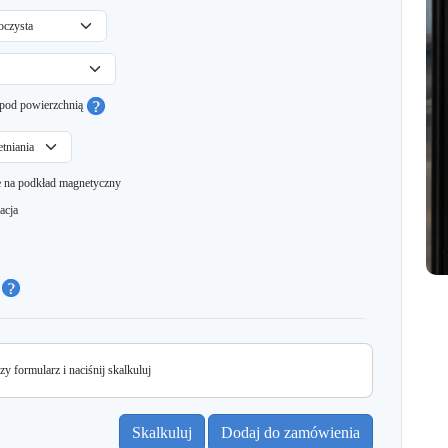
 pod powierzchnią
e na podkład magnetyczny
acja
y formularz i naciśnij skalkuluj