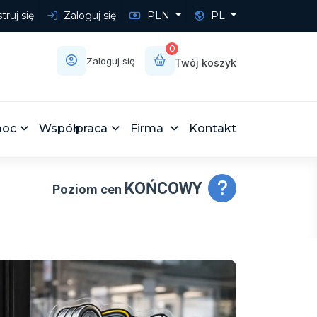
truj się
Zaloguj się
PLN
PL
0
Zaloguj się
Twój koszyk
oc
Współpraca
Firma
Kontakt
KOŃCOWY
Poziom cen