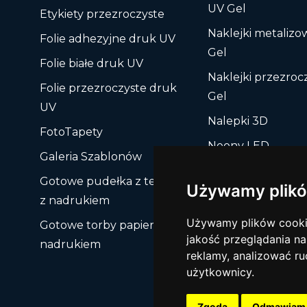
UV Gel
Etykiety przezroczyste
Naklejki metaliz
Folie adhezyjne druk UV
Gel
Folie białe druk UV
Naklejki przezroc
Folie przezroczyste druk
Gel
UV
Nalepki 3D
FotoTapety
Neony LED
Galeria Szablonów
Notesy / Bloczki
Gotowe pudełka z tektury
Używamy plikó
Obrazy
z nadrukiem
Pamięci USB
Używamy plików cookie 
Gotowe torby papierowe z
jakość przeglądania na
nadrukiem
Papiery firmowe
reklamy, analizować ru
użytkownicy.
Zgoda
Odmawiam