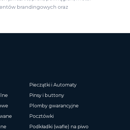
ementów brandingowych oraz
Pieczątki i Automaty
elne
Pinsy i buttony
kowe
Plomby gwarancyjne
owane
Pocztówki
ane
Podkładki (wafle) na piwo