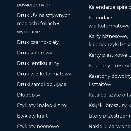
powierzonych
Kalendarze spira
Druk UV na sztywnych
Kalendarze
mediach i foliach +
wielkoformatowe
wycinanie
Karty biznesowe,
Druk czarno-biały
kalendarzyki list
Druk kolorowy
Karty plastikowe 
Druk lentikularny
Kasetony TuBon
Druk wielkoformatowy
Kasetony dowoln
Druki samokopiujące
kształtów
Długopisy
Katalogi szyte of
Etykiety i nalepki z roli
Książki, broszury, 
Etykiety kraft
Litery przestrzen
Etykiety neonowe
Naklejki barwione