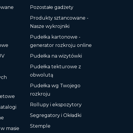
lowane
Pozostałe gadżety
Produkty sztancowane -
Nasze wykrojniki
Pudełka kartonowe -
kowe
generator rozkroju online
UV
Pudełka na wizytówki
d
Pudełka tekturowe z
obwolutą
ych
Pudełka wg Twojego
rozkroju
fsetowe
Rollupy i ekspozytory
katalogi
Segregatory i Okładki
ne
Stemple
 w masie