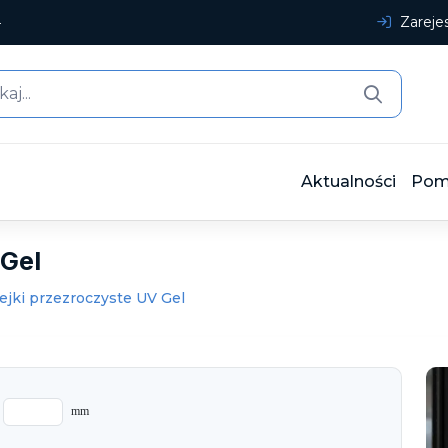
4
Zarejes
Aktualności
Pom
 Gel
ejki przezroczyste UV Gel
mm