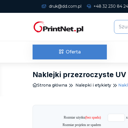
druk@dd.com.pl
+48 32 230 84 2
Oferta
Naklejki przezroczyste UV
Strona główna
Nalepki i etykiety
Nakl
Rozmiar użytku
(bez spadu)
x
Rozmiar projektu ze spadem