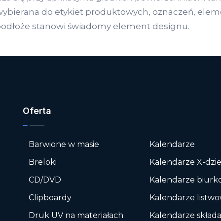
 wybierana do etykiet produktowych, oznaczeń, el
 podłoże stanowi świadomy element designu.
Oferta
Barwione w masie
Kalendarze
e
Breloki
Kalendarze X-dzi
CD/DVD
Kalendarze biur
Clipboardy
Kalendarze listw
Druk UV na materiałach
Kalendarze skład