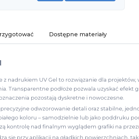
przygotować
Dostępne materiały
l
 z nadrukiem UV Gel to rozwiązanie dla projektów, w 
ia. Transparentne podłoże pozwala uzyskać efekt gr
i oznaczenia pozostają dyskretne i nowoczesne.
precyzyjne odwzorowanie detali oraz stabilne, jedno
białego koloru – samodzielnie lub jako poddruku p
pszą kontrolę nad finalnym wyglądem grafiki na prze
 się przy aplikacji na gładkich powierzchniach, taki