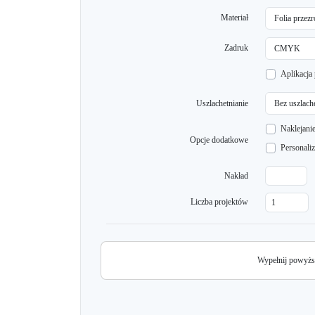
Materiał
Zadruk
Aplikacja
Uszlachetnianie
Naklejani
Opcje dodatkowe
Personaliz
Nakład
Liczba projektów
Wypełnij powyższ