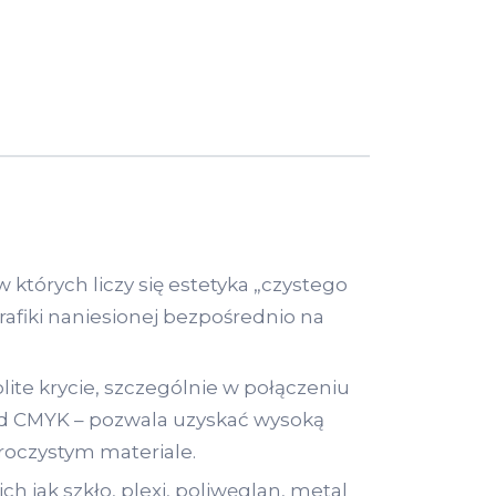
których liczy się estetyka „czystego
afiki naniesionej bezpośrednio na
lite krycie, szczególnie w połączeniu
od CMYK – pozwala uzyskać wysoką
zroczystym materiale.
ch jak szkło, plexi, poliwęglan, metal