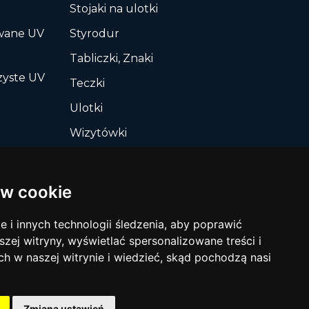
Stojaki na ulotki
owane UV
Styrodur
Tabliczki, Znaki
zyste UV
Teczki
Ulotki
Wizytówki
Wycinanie, Sztancowanie
wg Twojego rozkroju
w cookie
Zakładki do książek
i innych technologii śledzenia, aby poprawić
Zaproszenia
szej witryny, wyświetlać spersonalizowane treści i
ch w naszej witrynie i wiedzieć, skąd pochodzą nasi
Zmiana ustawień