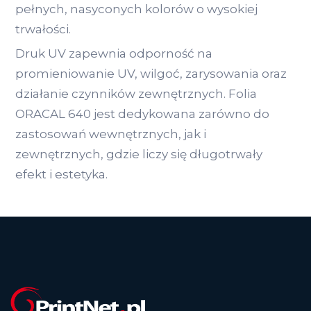
pełnych, nasyconych kolorów o wysokiej
trwałości.
Druk UV zapewnia odporność na
promieniowanie UV, wilgoć, zarysowania oraz
działanie czynników zewnętrznych. Folia
ORACAL 640 jest dedykowana zarówno do
zastosowań wewnętrznych, jak i
zewnętrznych, gdzie liczy się długotrwały
efekt i estetyka.