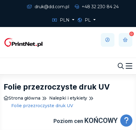
druk@dd.com.pl
+48 32 230 84 24
PLN
PL
0
Folie przezroczyste druk UV
Strona główna
Nalepki i etykiety
Folie przezroczyste druk UV
KOŃCOWY
Poziom cen