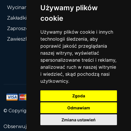
Używamy plików
Wycinanie, Sztancowanie wg Twojego rozkroju
cookie
Zakładki do książek
Zaproszenia
Używamy plików cookie i innych
technologii śledzenia, aby
Zawieszki
poprawić jakość przeglądania
naszej witryny, wyświetlać
spersonalizowane treści i reklamy,
analizować ruch w naszej witrynie
i wiedzieć, skąd pochodzą nasi
użytkownicy.
Zgoda
Odmawiam
© Copyright
2026
PrintNet
All Rights Reserved.
Zmiana ustawień
Obserwuj nas: