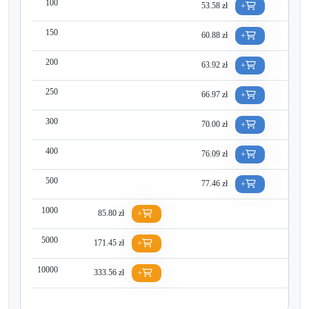
100
53.58 zł
5
+
150
60.88 zł
6
+
200
63.92 zł
7
+
250
66.97 zł
7
+
300
70.00 zł
7
+
400
76.09 zł
8
+
500
77.46 zł
8
+
1000
85.80 zł
+
5000
171.45 zł
+
10000
333.56 zł
+