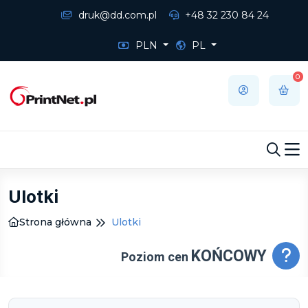
druk@dd.com.pl
+48 32 230 84 24
PLN
PL
0
Ulotki
Strona główna
Ulotki
KOŃCOWY
Poziom cen