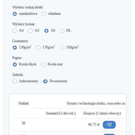
Wybierz rodzaj ulotki
standardowa
składana
Wybierz format:
A4
A5
A6
DL
Gramatura:
2
2
2
130g/m
170g/m
350g/m
Papier:
Kreda błysk
Kreda mat
Zadruk:
Jednostronny
Dwustronny
Nakład
Termin i technologia druku, cena netto za nakład
Standard (
3
dni rob.)
Ekspres (1 dzień roboczy)
SUP
50
46.75 zł
5
+