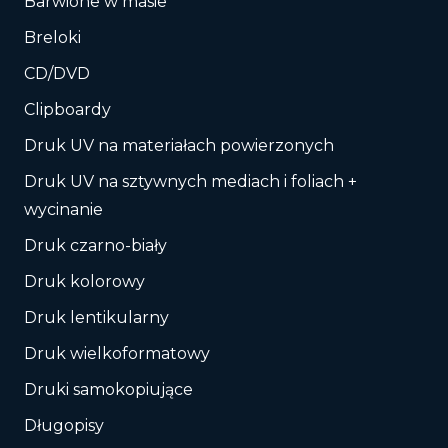
Barwione w masie
Breloki
CD/DVD
Clipboardy
Druk UV na materiałach powierzonych
Druk UV na sztywnych mediach i foliach +
wycinanie
Druk czarno-biały
Druk kolorowy
Druk lentikularny
Druk wielkoformatowy
Druki samokopiujące
Długopisy