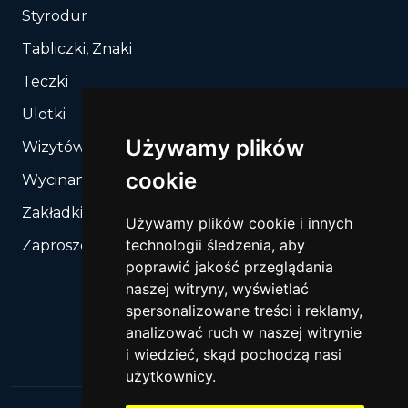
Styrodur
Tabliczki, Znaki
Teczki
Ulotki
Używamy plików
Wizytówki
cookie
Wycinanie, Sztancowanie wg Twojego rozkroju
Zakładki do książek
Używamy plików cookie i innych
technologii śledzenia, aby
Zaproszenia
poprawić jakość przeglądania
naszej witryny, wyświetlać
spersonalizowane treści i reklamy,
analizować ruch w naszej witrynie
i wiedzieć, skąd pochodzą nasi
użytkownicy.