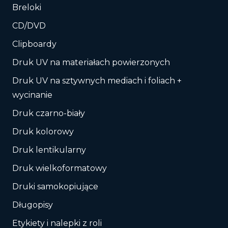
Breloki
CD/DVD
Clipboardy
Druk UV na materiałach powierzonych
Druk UV na sztywnych mediach i foliach +
wycinanie
Druk czarno-biały
Druk kolorowy
Druk lentikularny
Druk wielkoformatowy
Druki samokopiujące
Długopisy
Etykiety i nalepki z roli