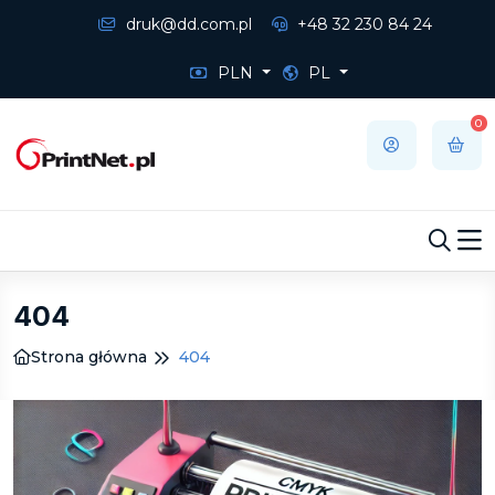
druk@dd.com.pl
+48 32 230 84 24
PLN
PL
0
404
Strona główna
404