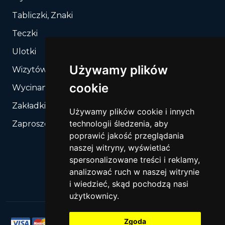
Tabliczki, Znaki
Teczki
Ulotki
Używamy plików
Wizytówki
cookie
Wycinanie, Sztancowanie wg Twojego rozkroju
Zakładki do książek
Używamy plików cookie i innych
technologii śledzenia, aby
Zaproszenia
poprawić jakość przeglądania
naszej witryny, wyświetlać
spersonalizowane treści i reklamy,
analizować ruch w naszej witrynie
i wiedzieć, skąd pochodzą nasi
użytkownicy.
Zgoda