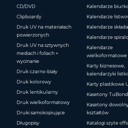
CD/DVD
Kalendarze biur
Clipboardy
Kalendarze listw
Druk UV na materiałach
Kalendarze skład
powierzonych
Kalendarze spira
Druk UV na sztywnych
Kalendarze
mediach i foliach +
wielkoformatowe
wycinanie
Karty biznesowe,
Druk czarno-biały
kalendarzyki list
Druk kolorowy
Karty plastikowe 
Druk lentikularny
Kasetony TuBon
Druk wielkoformatowy
Kasetony dowoln
Druki samokopiujące
kształtów
Długopisy
Katalogi szyte of