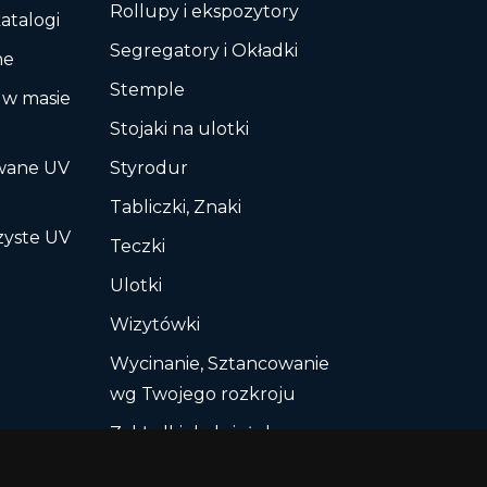
Rollupy i ekspozytory
katalogi
Segregatory i Okładki
ne
Stemple
 w masie
Stojaki na ulotki
owane UV
Styrodur
Tabliczki, Znaki
zyste UV
Teczki
Ulotki
Wizytówki
Wycinanie, Sztancowanie
wg Twojego rozkroju
Zakładki do książek
Zaproszenia