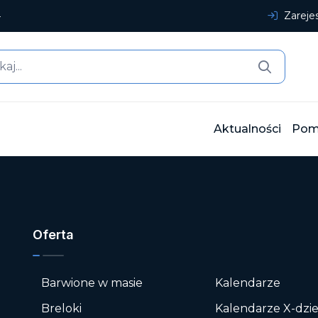
4
Zarejes
Aktualności
Pom
Oferta
Barwione w masie
Kalendarze
e
Breloki
Kalendarze X-dzi