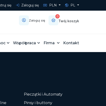
truj się
Zaloguj się
PLN
PL
0
Zaloguj się
Twój koszyk
oc
Współpraca
Firma
Kontakt
Pieczątki i Automaty
elne
Pinsy i buttony