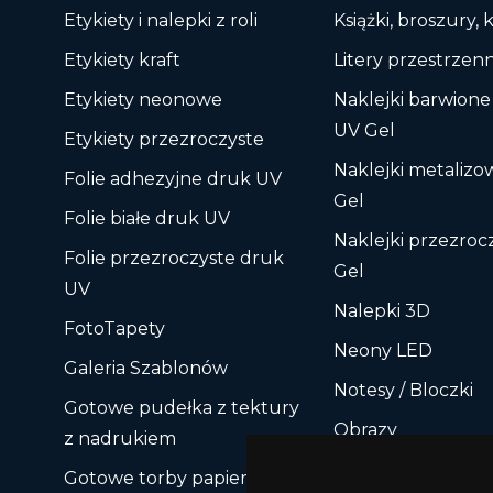
Etykiety i nalepki z roli
Książki, broszury, 
Etykiety kraft
Litery przestrzen
Etykiety neonowe
Naklejki barwione
UV Gel
Etykiety przezroczyste
Naklejki metaliz
Folie adhezyjne druk UV
Gel
Folie białe druk UV
Naklejki przezroc
Folie przezroczyste druk
Gel
UV
Nalepki 3D
FotoTapety
Neony LED
Galeria Szablonów
Notesy / Bloczki
Gotowe pudełka z tektury
Obrazy
z nadrukiem
Pamięci USB
Gotowe torby papierowe z