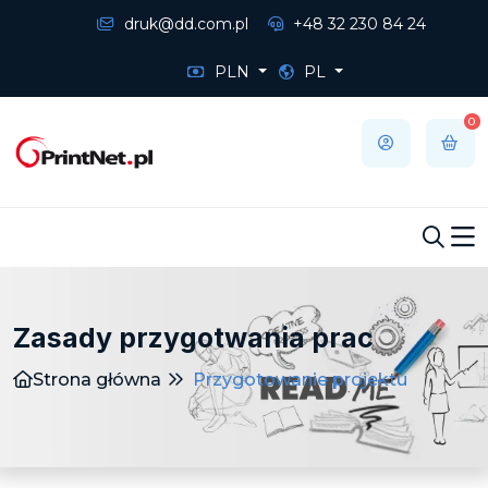
druk@dd.com.pl
+48 32 230 84 24
PLN
PL
0
Zasady przygotwania prac
Strona główna
Przygotowanie projektu