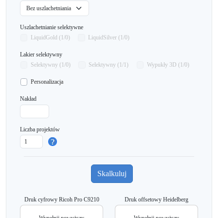
Uszlachetnianie selektywne
LiquidGold (1/0)
LiquidSilver (1/0)
Lakier selektywny
Selektywny (1/0)
Selektywny (1/1)
Wypukły 3D (1/0)
Personalizacja
Nakład
Liczba projektów
Druk cyfrowy Ricoh Pro C9210
Druk offsetowy Heidelberg