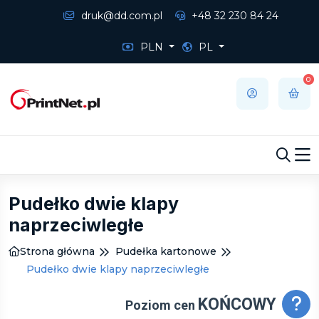
druk@dd.com.pl
+48 32 230 84 24
PLN
PL
0
Pudełko dwie klapy
naprzeciwległe
Strona główna
Pudełka kartonowe
Pudełko dwie klapy naprzeciwległe
KOŃCOWY
Poziom cen