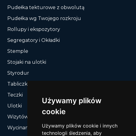
Pudełka tekturowe z obwolutą
Pudełka wg Twojego rozkroju
Rollupy i ekspozytory
Segregatory i Okładki
Stemple
Stojaki na ulotki
Styrodur
Tabliczki, Znaki
Teczki
Używamy plików
Ulotki
cookie
Wizytówki
Używamy plików cookie i innych
Wycinanie, Sztancowanie wg Twojego rozkroju
technologii śledzenia, aby