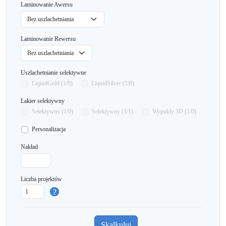
Laminowanie Awersu
Laminowanie Rewersu
Uszlachetnianie selektywne
LiquidGold (1/0)
LiquidSilver (1/0)
Lakier selektywny
Selektywny (1/0)
Selektywny (1/1)
Wypukły 3D (1/0)
Personalizacja
Nakład
Liczba projektów