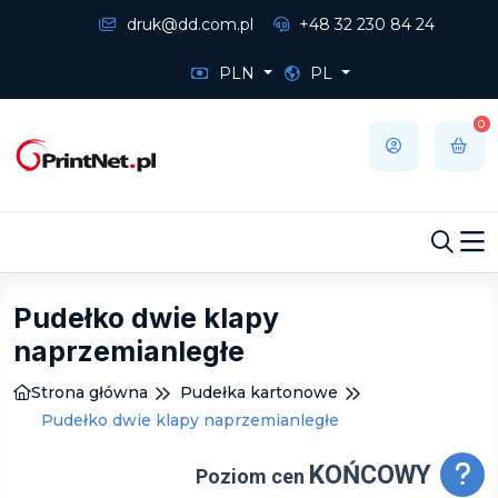
druk@dd.com.pl
+48 32 230 84 24
PLN
PL
0
Pudełko dwie klapy
naprzemianległe
Strona główna
Pudełka kartonowe
Pudełko dwie klapy naprzemianległe
KOŃCOWY
Poziom cen