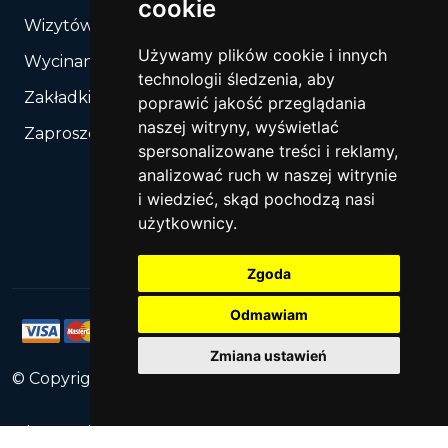
cookie
Wizytówki
Używamy plików cookie i innych
Wycinanie, Sztancowanie wg Twojego rozkroju
technologii śledzenia, aby
Zakładki do książek
poprawić jakość przeglądania
naszej witryny, wyświetlać
Zaproszenia
spersonalizowane treści i reklamy,
analizować ruch w naszej witrynie
i wiedzieć, skąd pochodzą nasi
użytkownicy.
Zgoda
Odmawiam
Zmiana ustawień
© Copyright
2026
PrintNet
All Rights Reserved.
Obserwuj nas: