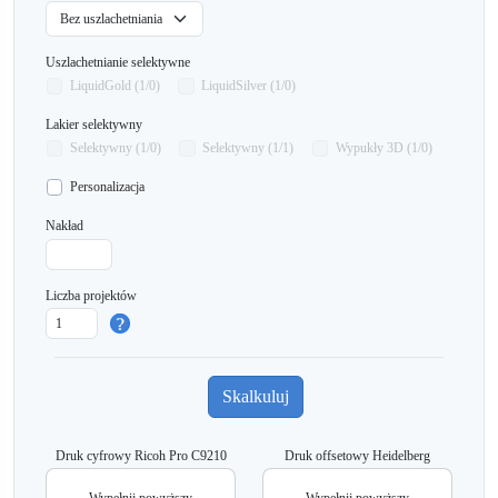
Uszlachetnianie selektywne
LiquidGold (1/0)
LiquidSilver (1/0)
Lakier selektywny
Selektywny (1/0)
Selektywny (1/1)
Wypukły 3D (1/0)
Personalizacja
Nakład
Liczba projektów
Druk cyfrowy Ricoh Pro C9210
Druk offsetowy Heidelberg