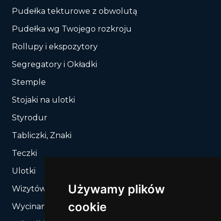
Pudełka tekturowe z obwolutą
Pudełka wg Twojego rozkroju
Rollupy i ekspozytory
Segregatory i Okładki
Stemple
Stojaki na ulotki
Styrodur
Tabliczki, Znaki
Teczki
Ulotki
Używamy plików
Wizytówki
cookie
Wycinanie, Sztancowanie wg Twojego rozkroju