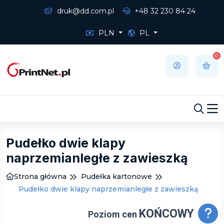
druk@dd.com.pl
+48 32 230 84 24
PLN
PL
0
Pudełko dwie klapy
naprzemianległe z zawieszką
Strona główna
Pudełka kartonowe
Pudełko dwie klapy naprzemianległe z zawieszką
KOŃCOWY
Poziom cen