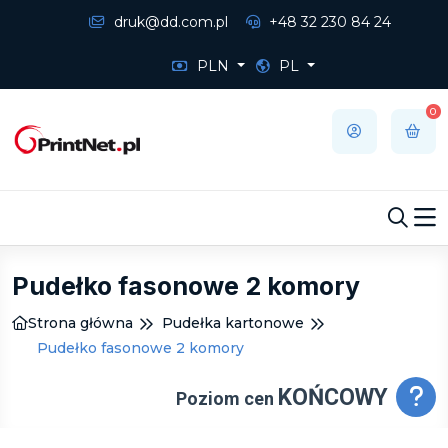
druk@dd.com.pl
+48 32 230 84 24
PLN
PL
0
Pudełko fasonowe 2 komory
Strona główna
Pudełka kartonowe
Pudełko fasonowe 2 komory
KOŃCOWY
Poziom cen