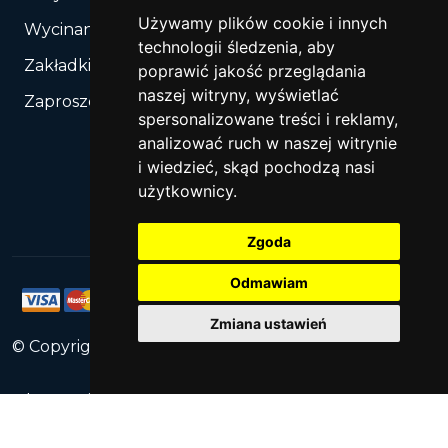
Używamy plików cookie i innych
Wycinanie, Sztancowanie wg Twojego rozkroju
technologii śledzenia, aby
Zakładki do książek
poprawić jakość przeglądania
naszej witryny, wyświetlać
Zaproszenia
spersonalizowane treści i reklamy,
analizować ruch w naszej witrynie
i wiedzieć, skąd pochodzą nasi
użytkownicy.
Zgoda
Odmawiam
Zmiana ustawień
© Copyright
2026
PrintNet
All Rights Reserved.
Obserwuj nas: