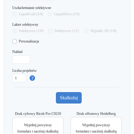
Uszlachetnianie selektywne
LiquidGold (1/0)
LiquidSilver (1/0)
Lakier selektywny
Selektywny (1/0)
Selektywny (1/1)
Wypukły 3D (1/0)
Personalizacja
Nakład
Liczba projektów
Druk cyfrowy Ricoh Pro C9210
Druk offsetowy Heidelberg
Wypełnij powyższy
Wypełnij powyższy
formularz i naciśnij skalkuluj
formularz i naciśnij skalkuluj