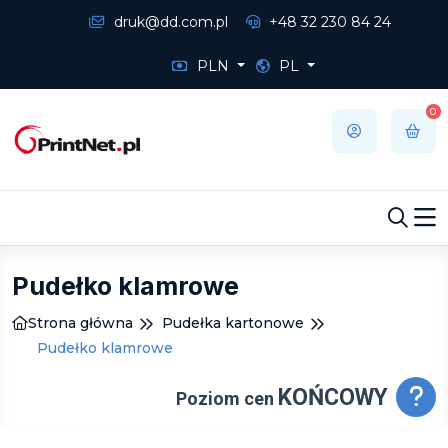
druk@dd.com.pl
+48 32 230 84 24
PLN
PL
0
Pudełko klamrowe
Strona główna
Pudełka kartonowe
Pudełko klamrowe
KOŃCOWY
Poziom cen