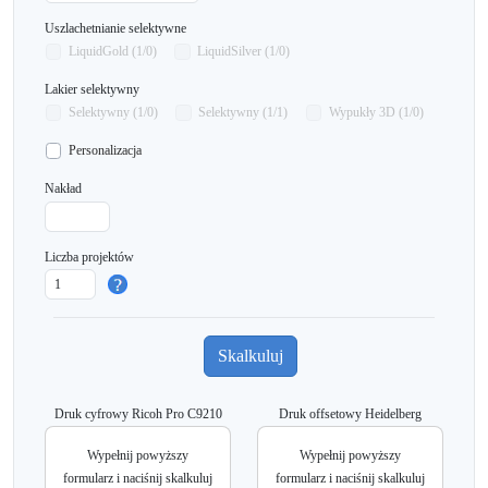
Uszlachetnianie selektywne
LiquidGold (1/0)
LiquidSilver (1/0)
Lakier selektywny
Selektywny (1/0)
Selektywny (1/1)
Wypukły 3D (1/0)
Personalizacja
Nakład
Liczba projektów
Druk cyfrowy Ricoh Pro C9210
Druk offsetowy Heidelberg
Wypełnij powyższy
Wypełnij powyższy
formularz i naciśnij skalkuluj
formularz i naciśnij skalkuluj