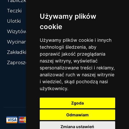
Tabliczki, Znaki
Teczki
Używamy plików
Ulotki
cookie
Wizytówki
Używamy plików cookie i innych
Wycinanie, Sztancowanie wg Twojego rozkroju
technologii śledzenia, aby
Zakładki do książek
poprawić jakość przeglądania
naszej witryny, wyświetlać
Zaproszenia
spersonalizowane treści i reklamy,
analizować ruch w naszej witrynie
i wiedzieć, skąd pochodzą nasi
użytkownicy.
Zgoda
Odmawiam
Zmiana ustawień