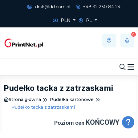
druk@dd.com.pl
+48 32 230 84 24
PLN
PL
0
Pudełko tacka z zatrzaskami
Strona główna
Pudełka kartonowe
Pudełko tacka z zatrzaskami
KOŃCOWY
Poziom cen