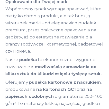
Opakowania dla Twojej marki
Współczesny rynek wymaga opakowań, które
nie tylko chronią produkt, ale też budują
wizerunek marki – od eleganckich pudełek
premium, przez praktyczne opakowania na
gadżety, aż po estetyczne rozwiązania dla
branży spożywczej, kosmetycznej, gadżetowej
czy HoReCa.
Nasze
pudełka
to ekonomiczne i wygodne
rozwiązanie
z możliwością zamawiania od
kilku sztuk do kilkudziesięciu tysięcy sztuk.
Oferujemy
pudełka kartonowe z nadrukiem
,
produkowane
na kartonach GC1
oraz
na
papierach ozdobnych
o gramaturze 200–400
g/m². To materiały lekkie, najczęściej gładkie i