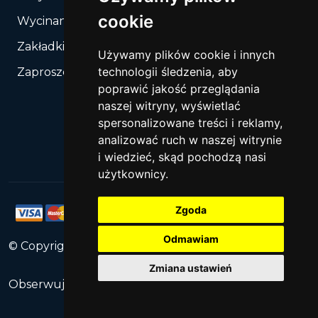
cookie
Wycinanie, Sztancowanie wg Twojego rozkroju
Zakładki do książek
Używamy plików cookie i innych
technologii śledzenia, aby
Zaproszenia
poprawić jakość przeglądania
naszej witryny, wyświetlać
spersonalizowane treści i reklamy,
analizować ruch w naszej witrynie
i wiedzieć, skąd pochodzą nasi
użytkownicy.
Zgoda
Odmawiam
© Copyright
2026
PrintNet
All Rights Reserved.
Zmiana ustawień
Obserwuj nas: