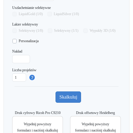
Uszlachetnianie selektywne
LiquidGold (1/0)
LiquidSilver (1/0)
Lakier selektywny
Selektywny (1/0)
Selektywny (1/1)
Wypukły 3D (1/0)
Personalizacja
Nakład
Liczba projektów
Druk cyfrowy Ricoh Pro C9210
Druk offsetowy Heidelberg
Wypełnij powyższy
Wypełnij powyższy
formularz i naciśnij skalkuluj
formularz i naciśnij skalkuluj