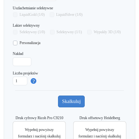
Uszlachetnianie selektywne
LiquidGold (1/0)
LiquidSilver (1/0)
Lakier selektywny
Selektywny (1/0)
Selektywny (1/1)
Wypukły 3D (1/0)
Personalizacja
Nakład
Liczba projektów
Druk cyfrowy Ricoh Pro C9210
Druk offsetowy Heidelberg
Wypełnij powyższy
Wypełnij powyższy
formularz i naciśnij skalkuluj
formularz i naciśnij skalkuluj