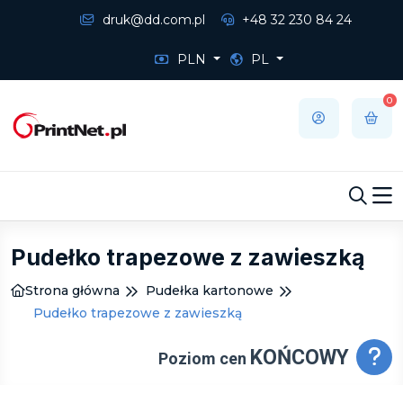
druk@dd.com.pl
+48 32 230 84 24
PLN
PL
0
Pudełko trapezowe z zawieszką
Strona główna
Pudełka kartonowe
Pudełko trapezowe z zawieszką
KOŃCOWY
Poziom cen