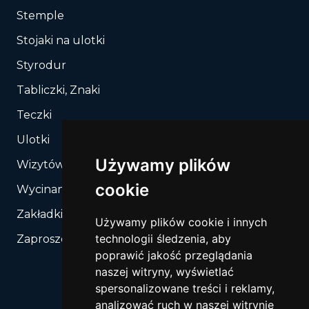
Stemple
Stojaki na ulotki
Styrodur
Tabliczki, Znaki
Teczki
Ulotki
Używamy plików
Wizytówki
cookie
Wycinanie, Sztancowanie wg Twojego rozkroju
Zakładki do książek
Używamy plików cookie i innych
technologii śledzenia, aby
Zaproszenia
poprawić jakość przeglądania
naszej witryny, wyświetlać
spersonalizowane treści i reklamy,
analizować ruch w naszej witrynie