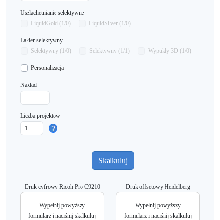
Uszlachetnianie selektywne
LiquidGold (1/0)
LiquidSilver (1/0)
Lakier selektywny
Selektywny (1/0)
Selektywny (1/1)
Wypukły 3D (1/0)
Personalizacja
Nakład
Liczba projektów
Druk cyfrowy Ricoh Pro C9210
Druk offsetowy Heidelberg
Wypełnij powyższy
Wypełnij powyższy
formularz i naciśnij skalkuluj
formularz i naciśnij skalkuluj