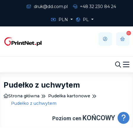
druk@dd.com.pl
+48 32 230 84 24
PLN
PL
0
Pudełko z uchwytem
Strona główna
Pudełka kartonowe
Pudełko z uchwytem
KOŃCOWY
Poziom cen