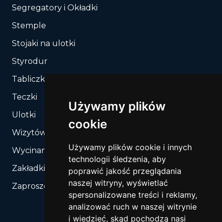
Segregatory i Okładki
Stemple
Stojaki na ulotki
Styrodur
Tabliczki, Znaki
Teczki
Używamy plików
Ulotki
cookie
Wizytówki
Używamy plików cookie i innych
Wycinanie, Sztancowanie wg Twojego rozkroju
technologii śledzenia, aby
Zakładki do książek
poprawić jakość przeglądania
naszej witryny, wyświetlać
Zaproszenia
spersonalizowane treści i reklamy,
analizować ruch w naszej witrynie
i wiedzieć, skąd pochodzą nasi